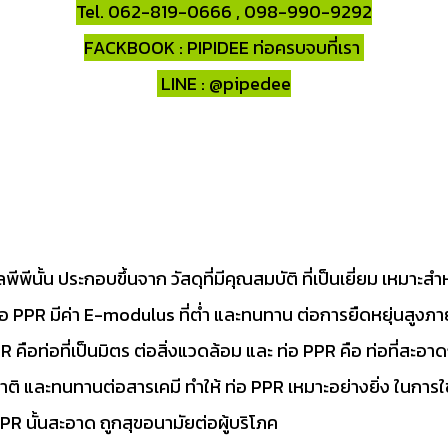
Tel. 062-819-0666 , 098-990-9292
FACKBOOK : PIPIDEE ท่อครบจบที่เรา
LINE : @pipedee
ลพีพีนั้น ประกอบขึ้นจาก วัสดุที่มีคุณสมบัติ ที่เป็นเยี่ยม เหมาะส
อ PPR มีค่า E-modulus ที่ต่ำ และทนทาน ต่อการยืดหยุ่นสูงภาย
R คือท่อที่เป็นมิตร ต่อสิ่งแวดล้อม และ ท่อ PPR คือ ท่อที่สะอา
้รสชาติ และทนทานต่อสารเคมี ทำให้ ท่อ PPR เหมาะอย่างยิ่ง ในการใช
PPR นั้นสะอาด ถูกสุขอนามัยต่อผู้บริโภค