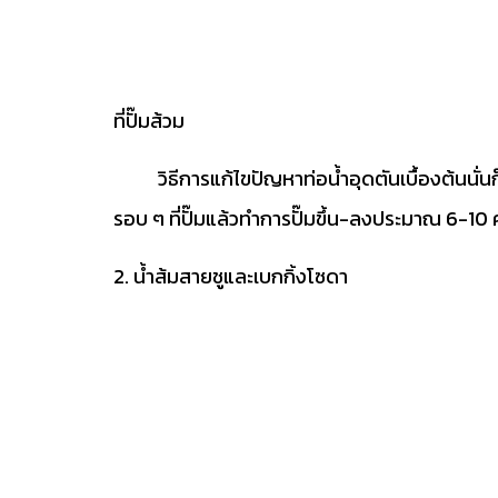
ที่ปั๊มส้วม
วิธีการแก้ไขปัญหาท่อน้ำอุดตันเบื้องต้นนั่นก็คือ
รอบ ๆ ที่ปั๊มแล้วทำการปั๊มขึ้น-ลงประมาณ 6-10 ครั้
2. น้ำส้มสายชูและเบกกิ้งโซดา