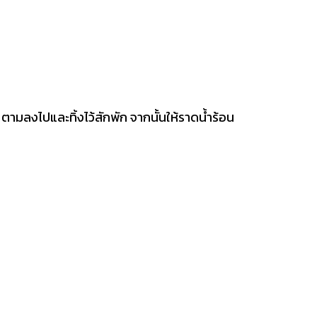
ามลงไปและทิ้งไว้สักพัก จากนั้นให้ราดน้ำร้อน