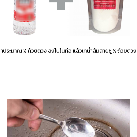
าประมาณ ½ ถ้วยตวง ลงไปในท่อ แล้วเทน้ำส้มสายชู ½ ถ้วยตวง ต