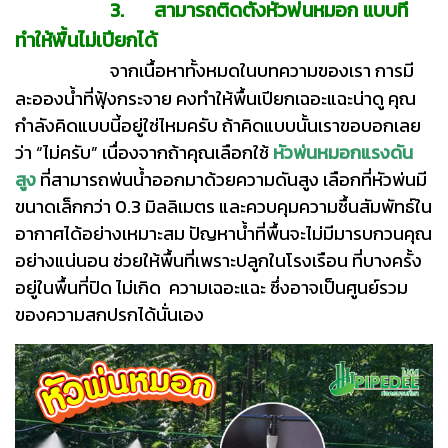
3. สามารถติดตั้งหัวพ่นหมอก แบบที่
ทำให้พื้นไม่เปียกได้
จากเนื้อหาทั้งหมดในบทความของเรา การมี
ละอองน้ำที่ฟุ้งกระจาย คงทำให้พื้นเปียกเฉอะแฉะน่าดู คุณ
กำลังคิดแบบนี้อยู่ใช่ไหมครับ ถ้าคิดแบบนั้นเราขอบอกเลย
ว่า “ไม่ครับ” เนื่องจากถ้าคุณเลือกใช้
หัวพ่นหมอกแรงดัน
สูง
ที่สามารถพ่นน้ำออกมาด้วยความดันสูง เลือกที่หัวพ่นมี
ขนาดเล็กกว่า 0.3 มิลลิเมตร และควบคุมความชื้นสัมพัทธ์ใน
อากาศได้อย่างเหมาะสม ปัญหาน้ำที่พื้นจะไม่มีมารบกวนคุณ
อย่างแน่นอน ช่วยให้พื้นที่เพราะปลูกในโรงเรือน ที่บางครั้ง
อยู่ในพื้นที่ปิด ไม่เกิด ความเฉอะแฉะ ซึ่งอาจเป็นศูนย์รวม
ของความสกปรกได้นั่นเอง